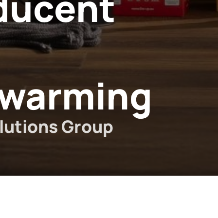
ducent
rwarming
lutions Group