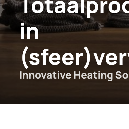
Totaalpro
in
(sfeer)ve
Innovative Heating So