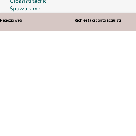
Grossisti tecnici
Spazzacamini
Negozio web
Richiesta di conto acquisti
Iscriviti alla newsletter di IHS
Iscriviti alla nostra newsletter e rimani
aggiornato sulle novità e gli sviluppi.
Nome
*
Indirizzo e-mail
*